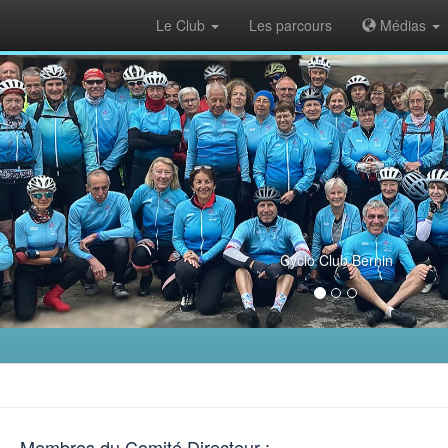
Le Club
Les parcours
Médias
Cyclo Club Bernin
Membres du Comité Directeur :